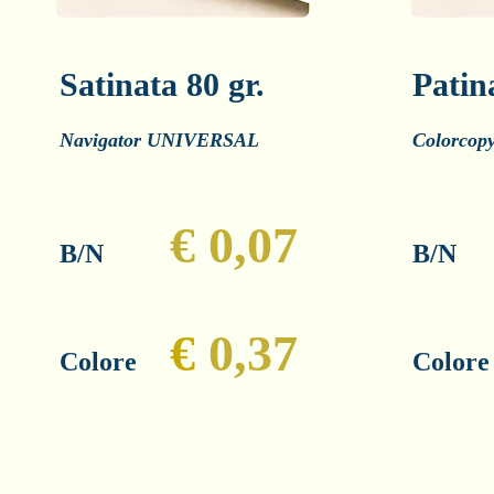
Satinata 80 gr.
Patin
Navigator UNIVERSAL
Colorco
€ 0,07
​B/N
​B
€
0,37
Colore
Colo