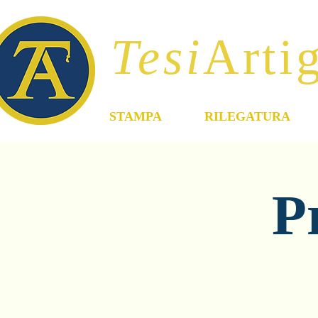
Tesi
Artig
STAMPA
RILEGATURA
P