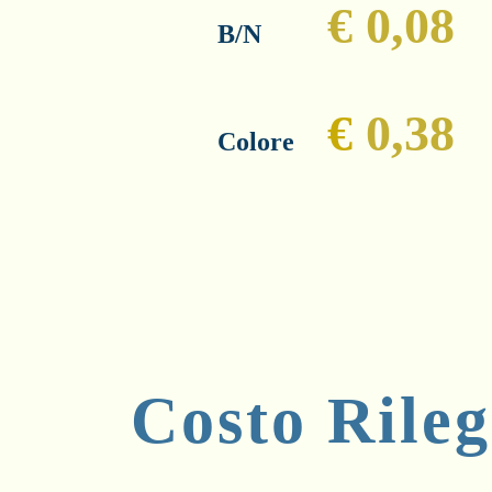
€ 0,08
​B/N
€
0,38
Colore
Costo
Rile