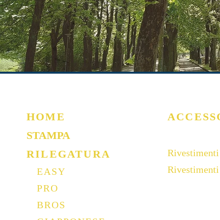
Stampa e Rilegatu
HOME
ACCESS
STAMPA
Rivestimenti
RILEGATURA
Rivestiment
EASY
PRO
BROS