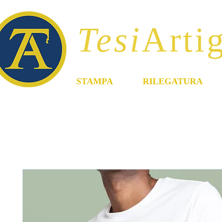
Tesi
Artig
STAMPA
RILEGATURA